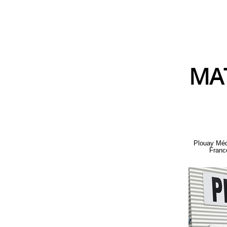
Plouay Médi
France